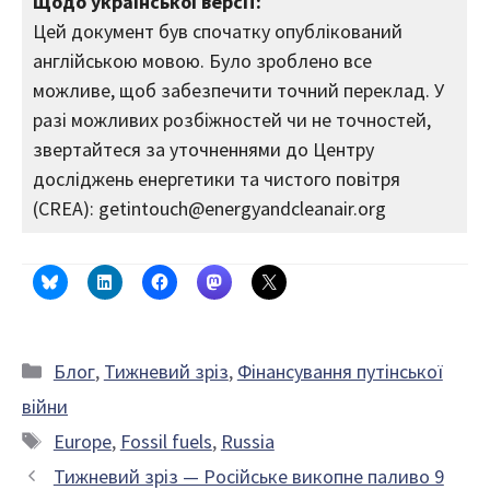
Щодо української версії:
Цей документ був спочатку опублікований
англійською мовою. Було зроблено все
можливе, щоб забезпечити точний переклад. У
разі можливих розбіжностей чи не точностей,
звертайтеся за уточненнями до Центру
досліджень енергетики та чистого повітря
(CREA): getintouch@energyandcleanair.org
Категорії
Блог
,
Тижневий зріз
,
Фінансування путінської
війни
Позначки
Europe
,
Fossil fuels
,
Russia
Тижневий зріз — Російське викопне паливо 9