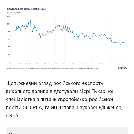
Щотижневий огляд російського експорту
викопного палива підготували Мері Пукарінен,
спеціалістка з питань європейсько-російської
політики, CREA, та Ян Лєтава, науковець/інженер,
CREA.