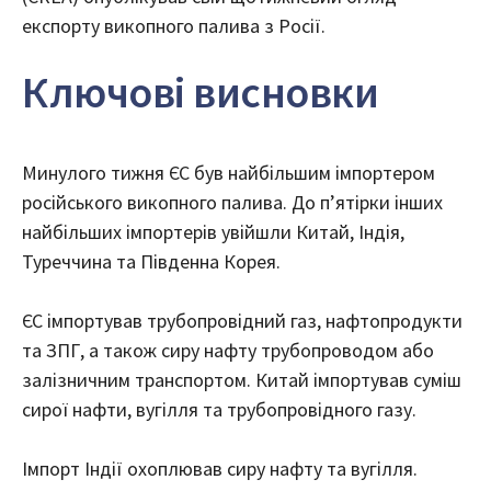
експорту викопного палива з Росії.
Ключові висновки
Минулого тижня ЄС був найбільшим імпортером
російського викопного палива. До п’ятірки інших
найбільших імпортерів увійшли Китай, Індія,
Туреччина та Південна Корея.
ЄС імпортував трубопровідний газ, нафтопродукти
та ЗПГ, а також сиру нафту трубопроводом або
залізничним транспортом. Китай імпортував суміш
сирої нафти, вугілля та трубопровідного газу.
Імпорт Індії охоплював сиру нафту та вугілля.