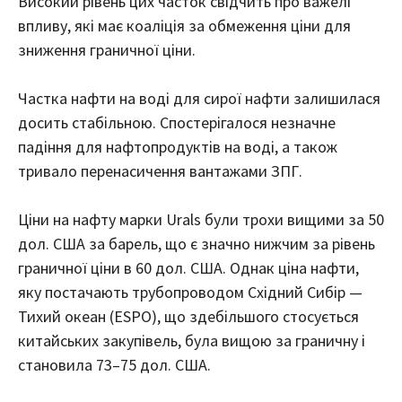
Високий рівень цих часток свідчить про важелі
впливу, які має коаліція за обмеження ціни для
зниження граничної ціни.
Частка нафти на воді для сирої нафти залишилася
досить стабільною. Спостерігалося незначне
падіння для нафтопродуктів на воді, а також
тривало перенасичення вантажами ЗПГ.
Ціни на нафту марки Urals були трохи вищими за 50
дол. США за барель, що є значно нижчим за рівень
граничної ціни в 60 дол. США. Однак ціна нафти,
яку постачають трубопроводом Східний Сибір —
Тихий океан (ESPO), що здебільшого стосується
китайських закупівель, була вищою за граничну і
становила 73–75 дол. США.