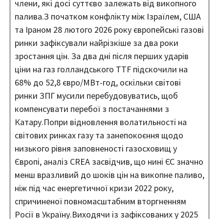
члени, які досі суттєво залежать від викопного
палива.З початком конфлікту між Ізраїлем, США
та Іраном 28 лютого 2026 року європейські газові
ринки зафіксували найрізкіше за два роки
зростання цін. За два дні після перших ударів
ціни на газ голландського TTF підскочили на
68% до 52,8 євро/МВт-год, оскільки світові
ринки ЗПГ мусили перебудовуватись, щоб
компенсувати перебої з постачаннями з
Катару.Попри відновлення волатильності на
світових ринках газу та занепокоєння щодо
низького рівня заповненості газосховищ у
Європі, аналіз CREA засвідчив, що нині ЄС значно
менш вразливий до шоків цін на викопне паливо,
ніж під час енергетичної кризи 2022 року,
спричиненої повномасштабним вторгненням
Росії в Україну.Виходячи із зафіксованих у 2025