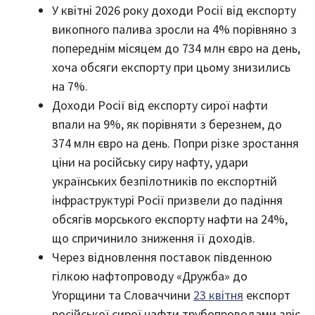
У квітні 2026 року доходи Росії від експорту
викопного палива зросли на 4% порівняно з
попереднім місяцем до 734 млн євро на день,
хоча обсяги експорту при цьому знизились
на 7%.
Доходи Росії від експорту сирої нафти
впали на 9%, як порівняти з березнем, до
374 млн євро на день. Попри різке зростання
ціни на російську сиру нафту, удари
українських безпілотників по експортній
інфраструктурі Росії призвели до падіння
обсягів морського експорту нафти на 24%,
що спричинило зниження її доходів.
Через відновлення поставок південною
гілкою нафтопроводу «Дружба» до
Угорщини та Словаччини
23 квітня
експорт
російської сирої нафти трубопроводами зріс