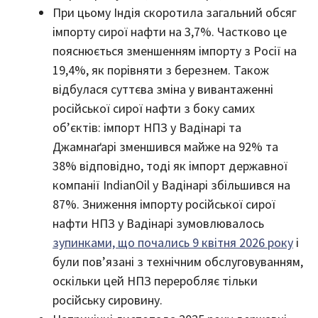
При цьому Індія скоротила загальний обсяг
імпорту сирої нафти на 3,7%. Частково це
пояснюється зменшенням імпорту з Росії на
19,4%, як порівняти з березнем. Також
відбулася суттєва зміна у вивантаженні
російської сирої нафти з боку самих
об’єктів: імпорт НПЗ у Вадінарі та
Джамнаґарі зменшився майже на 92% та
38% відповідно, тоді як імпорт державної
компанії IndianOil у Вадінарі збільшився на
87%. Зниження імпорту російської сирої
нафти НПЗ у Вадінарі зумовлювалось
зупинками, що почались 9 квітня 2026 року
і
були пов’язані з технічним обслуговуванням,
оскільки цей НПЗ переробляє тільки
російську сировину.