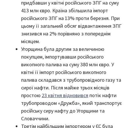
придбавши у квітні російського ЗПГ на суму
413 млн євро. Країна збільшила імпорт
російського ЗПГ на 13% проти березня. При
цьому її загальний обсяг відвантаження ЗПГ
знизився на 2% порівняно з попереднім
місяцем.
Угорщина була другим за величиною
покупцем, імпортувавши російського
викопного палива на суму 380 млн євро. У
квітні її імпорт російського викопного
палива складався з трубопровідного газу та
сирої нафти. Після майже трьох місяців
простою
23 квітня відновився
потік нафти
трубопроводом «Дружба», який транспортує
російську сиру нафту до Угорщини та
Словаччини.
Третім найбільшим імпортером у ЄС була