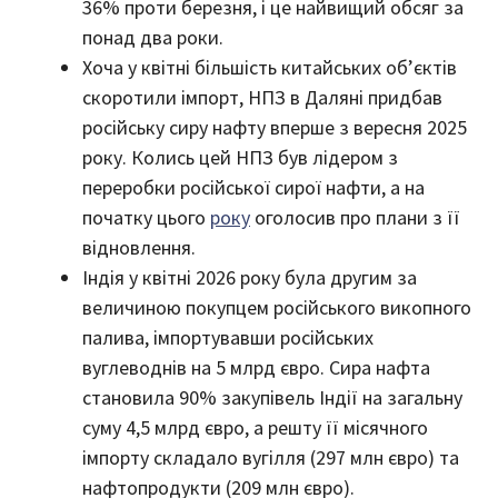
36% проти березня, і це найвищий обсяг за
понад два роки.
Хоча у квітні більшість китайських об’єктів
скоротили імпорт, НПЗ в Даляні придбав
російську сиру нафту вперше з вересня 2025
року. Колись цей НПЗ був лідером з
переробки російської сирої нафти, а на
початку цього
року
оголосив про плани з її
відновлення.
Індія у квітні 2026 року була другим за
величиною покупцем російського викопного
палива, імпортувавши російських
вуглеводнів на 5 млрд євро. Сира нафта
становила 90% закупівель Індії на загальну
суму 4,5 млрд євро, а решту її місячного
імпорту складало вугілля (297 млн ​​євро) та
нафтопродукти (209 млн євро).