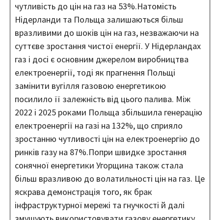
чутливість до цін на газ на 53%.Натомість
Нідерланди та Польща залишаються більш
вразливими до шоків цін на газ, незважаючи на
суттєве зростання чистої енергії. У Нідерландах
газ і досі є основним джерелом виробництва
електроенергії, тоді як прагнення Польщі
замінити вугілля газовою енергетикою
посилило її залежність від цього палива. Між
2022 і 2025 роками Польща збільшила генерацію
електроенергії на газі на 132%, що сприяло
зростанню чутливості цін на електроенергію до
ринків газу на 87%.Попри швидке зростання
сонячної енергетики Угорщина також стала
більш вразливою до волатильності цін на газ. Це
яскрава демонстрація того, як брак
інфраструктурної мережі та гнучкості й далі
змушують використовувати газову енергетику