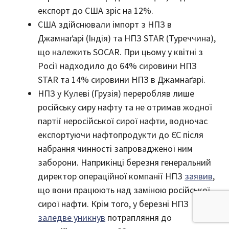
експорт до США зріс на 12%.
США здійснювали імпорт з НПЗ в
Джамнаґарі (Індія) та НПЗ STAR (Туреччина),
що належить SOCAR. При цьому у квітні з
Росії надходило до 64% сировини НПЗ
STAR та 14% сировини НПЗ в Джамнаґарі.
НПЗ у Кулеві (Грузія) переробляв лише
російську сиру нафту та не отримав жодної
партії неросійської сирої нафти, водночас
експортуючи нафтопродукти до ЄС після
набрання чинності запровадженої ним
заборони. Наприкінці березня генеральний
директор операційної компанії НПЗ
заявив
,
що вони працюють над заміною російської
сирої нафти. Крім того, у березні НПЗ
заледве уникнув
потрапляння до