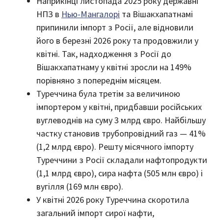
Наприкінці листопада 2025 року державні
НПЗ в
Нью-Мангалорі
та Вішакхапатнамі
припинили імпорт з Росії, але відновили
його в березні 2026 року та продовжили у
квітні. Так, надходження з Росії до
Вішакхапатнаму у квітні зросли на 149%
порівняно з попереднім місяцем.
Туреччина була третім за величиною
імпортером у квітні, придбавши російських
вуглеводнів на суму 3 млрд євро. Найбільшу
частку становив трубопровідний газ — 41%
(1,2 млрд євро). Решту місячного імпорту
Туреччини з Росії складали нафтопродукти
(1,1 млрд євро), сира нафта (505 млн євро) і
вугілля (169 млн євро).
У квітні 2026 року Туреччина скоротила
загальний імпорт сирої нафти,