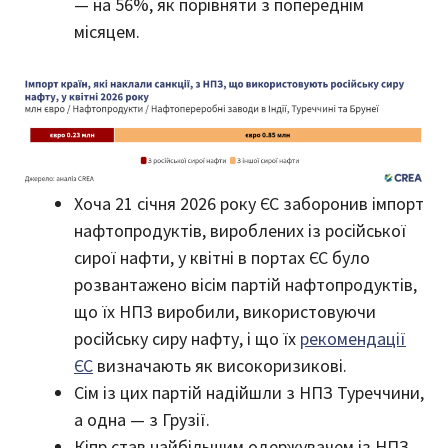
— на 56%, як порівняти з попереднім
місяцем.
Хоча 21 січня 2026 року ЄС заборонив імпорт
нафтопродуктів, вироблених із російської
сирої нафти, у квітні в портах ЄС було
розвантажено вісім партій нафтопродуктів,
що їх НПЗ виробили, використовуючи
російську сиру нафту, і що їх
рекомендації
ЄС
визначають як високоризикові.
Сім із цих партій надійшли з НПЗ Туреччини,
а одна — з Грузії.
Кіпр став найбільшим одержувачем із НПЗ,