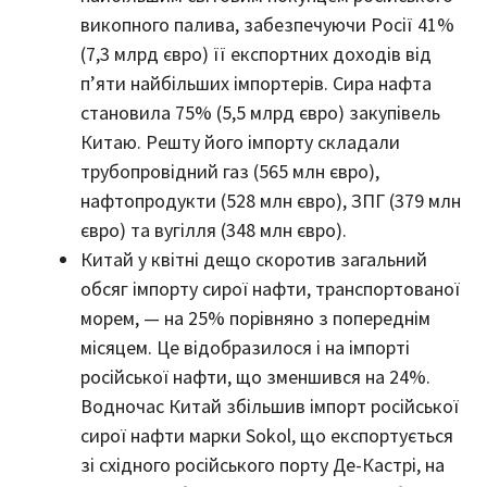
викопного палива, забезпечуючи Росії 41%
(7,3 млрд євро) її експортних доходів від
п’яти найбільших імпортерів. Сира нафта
становила 75% (5,5 млрд євро) закупівель
Китаю. Решту його імпорту складали
трубопровідний газ (565 млн євро),
нафтопродукти (528 млн євро), ЗПГ (379 млн
євро) та вугілля (348 млн євро).
Китай у квітні дещо скоротив загальний
обсяг імпорту сирої нафти, транспортованої
морем, — на 25% порівняно з попереднім
місяцем. Це відобразилося і на імпорті
російської нафти, що зменшився на 24%.
Водночас Китай збільшив імпорт російської
сирої нафти марки Sokol, що експортується
зі східного російського порту Де-Кастрі, на