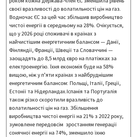
роком кожна держава-член ЄС зменшила рівень
своєї вразливості до волатильності цін на газ.
Водночас ЄС за цей час збільшив виробництво
чистої енергії в середньому на 28%. Очікується,
що у 2026 році споживачі в країнах з
найчистішим енергетичним балансом — Данії,
Фінляндії, Франції, Швеції та Словаччині —
заощадять до 8,5 млрд євро на платіжках за
електроенергію. Їхня економія буде на 58%
вищою, ніж у п’яти країнах з найбруднішим
енергетичним балансом: Польщі, Італії, Греції,
Естонії та Нідерландах.Іспанія та Португалія
також різко скоротили вразливість до
волатильності цін на газ. Збільшення
виробництва чистої енергії на 21% з 2022 року,
зумовлене передовсім зростанням генерації
сонячної енергії на 74%, зменшило їхню