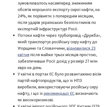
зумовлювалось насамперед зниженням
обсягів морського експорту сирої нафти, на
24%, як порівняти з попереднім місяцем,
після ударів українських безпілотників по
експортній інфраструктурі Росії.
Потоки нафти через трубопровід «Дружба»,
який транспортує російську сиру нафту до
Угорщини та Словаччини,
відновилися 23
квітня
після майже трьох місяців простою,
забезпечивши Росії дохід у розмірі 27 млн ​​
євро на день.
У квітні в портах ЄС було розвантажено вісім
партій нафтопродуктів, що їх НПЗ
виробили, використовуючи російську сиру
нафту, і що їх
рекомендації ЄС
визначають
як високоризикові.
У квітні імпорт російського ЗПГ Китаєм (379