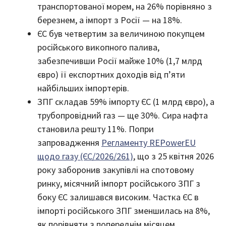
транспортованої морем, на 26% порівняно з
березнем, а імпорт з Росії — на 18%.
ЄС був четвертим за величиною покупцем
російського викопного палива,
забезпечивши Росії майже 10% (1,7 млрд
євро) її експортних доходів від п’яти
найбільших імпортерів.
ЗПГ складав 59% імпорту ЄС (1 млрд євро), а
трубопровідний газ — ще 30%. Сира нафта
становила решту 11%. Попри
запровадження
Регламенту REPowerEU
щодо газу (ЄС/2026/261)
, що з 25 квітня 2026
року заборонив закупівлі на спотовому
ринку, місячний імпорт російського ЗПГ з
боку ЄС залишався високим. Частка ЄС в
імпорті російського ЗПГ зменшилась на 8%,
як порівняти з попереднім місяцем,