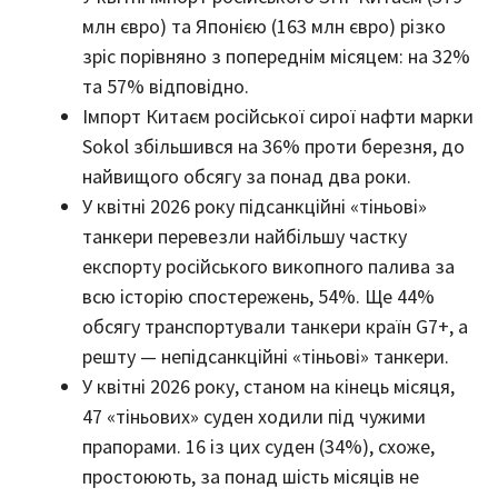
млн євро) та Японією (163 млн євро) різко
зріс порівняно з попереднім місяцем: на 32%
та 57% відповідно.
Імпорт Китаєм російської сирої нафти марки
Sokol збільшився на 36% проти березня, до
найвищого обсягу за понад два роки.
У квітні 2026 року підсанкційні «тіньові»
танкери перевезли найбільшу частку
експорту російського викопного палива за
всю історію спостережень, 54%. Ще 44%
обсягу транспортували танкери країн G7+, а
решту — непідсанкційні «тіньові» танкери.
У квітні 2026 року, станом на кінець місяця,
47 «тіньових» суден ходили під чужими
прапорами. 16 із цих суден (34%), схоже,
простоюють, за понад шість місяців не