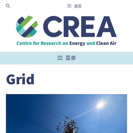
跳
语言
至
内
容
菜单
Grid