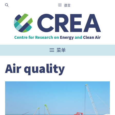
跳
语言
至
内
容
菜单
Air quality