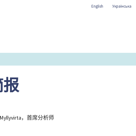
English
Українська
简报
Myllyvirta，首席分析师