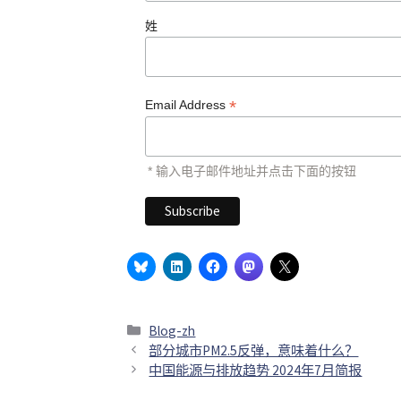
姓
*
Email Address
* 输入电子邮件地址并点击下面的按钮
分
Blog-zh
类
部分城市PM2.5反弹，意味着什么？
中国能源与排放趋势 2024年7月简报