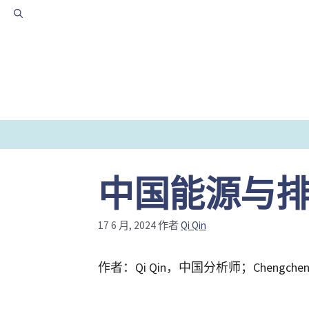
跳
至
内
容
中国能源与排放
17 6 月, 2024
作者
Qi Qin
作者：Qi Qin，中国分析师；Chengchen