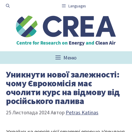
Перейти
Languages
до
вмісту
Меню
Уникнути нової залежності:
чому Єврокомісія має
очолити курс на відмову від
російського палива
25 Листопада 2024
Автор
Petras Katinas
Українська версія цієї статті вперше з’явилася