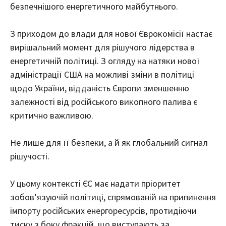
безпечнішого енергетичного майбутнього.
З приходом до влади для нової Єврокомісії настає
вирішальний момент для рішучого лідерства в
енергетичній політиці. З огляду на натяки нової
адміністрації США на можливі зміни в політиці
щодо України, відданість Європи зменшенню
залежності від російського викопного палива є
критично важливою.
Не лише для її безпеки, а й як глобальний сигнал
рішучості.
У цьому контексті ЄС має надати пріоритет
зобов’язуючій політиці, спрямованій на припинення
імпорту російських енергоресурсів, протидіючи
тиску з боку фракцій, що виступають за