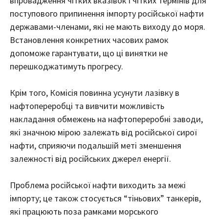
впровадження чітких вказівок і чітких термінів для
поступового припинення імпорту російської нафти
державами-членами, які не мають виходу до моря.
Встановлення конкретних часових рамок
допоможе гарантувати, що ці винятки не
перешкоджатимуть прогресу.
Крім того, Комісія повинна усунути лазівку в
нафтопереробці та вивчити можливість
накладання обмежень на нафтопереробні заводи,
які значною мірою залежать від російської сирої
нафти, сприяючи подальшій меті зменшення
залежності від російських джерел енергії.
Проблема російської нафти виходить за межі
імпорту; це також стосується “тіньових” танкерів,
які працюють поза рамками морського