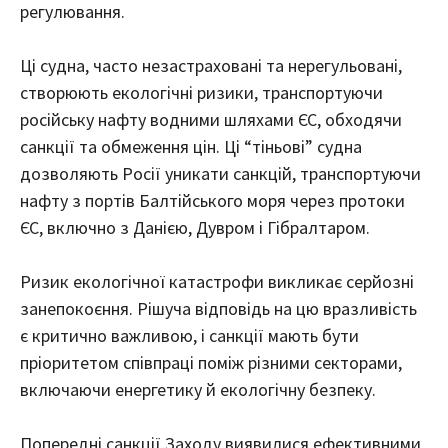
регулювання.
Ці судна, часто незастраховані та нерегульовані,
створюють екологічні ризики, транспортуючи
російську нафту водними шляхами ЄС, обходячи
санкції та обмеження цін. Ці “тіньові” судна
дозволяють Росії уникати санкцій, транспортуючи
нафту з портів Балтійського моря через протоки
ЄС, включно з Данією, Дувром і Гібралтаром.
Ризик екологічної катастрофи викликає серйозні
занепокоєння. Рішуча відповідь на цю вразливість
є критично важливою, і санкції мають бути
пріоритетом співпраці поміж різними секторами,
включаючи енергетику й екологічну безпеку.
Попередні санкції Заходу виявилися ефективними,