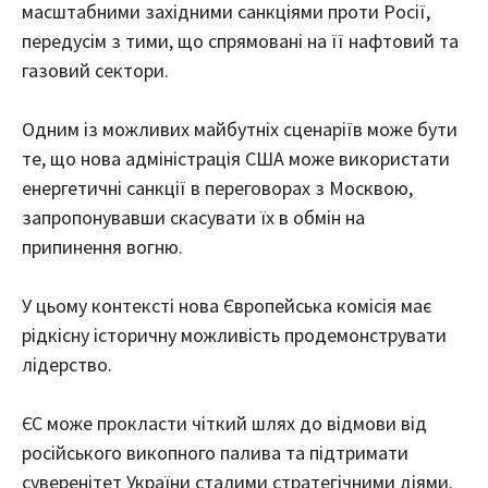
масштабними західними санкціями проти Росії,
передусім з тими, що спрямовані на її нафтовий та
газовий сектори.
Одним із можливих майбутніх сценаріїв може бути
те, що нова адміністрація США може використати
енергетичні санкції в переговорах з Москвою,
запропонувавши скасувати їх в обмін на
припинення вогню.
У цьому контексті нова Європейська комісія має
рідкісну історичну можливість продемонструвати
лідерство.
ЄС може прокласти чіткий шлях до відмови від
російського викопного палива та підтримати
суверенітет України сталими стратегічними діями.