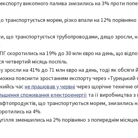
ід експорту викопного палива знизились на 3% проти поп
о транспортується морем, різко впали на 12% порівняно з
ти, що транспортується трубопроводами, дещо зросли, н
.
ПГ скоротились на 19% до 30 млн євро на день, що відпо
я четвертий місяць поспіль.
у зросли на 41% до 71 млн євро на день, тоді як обсяги
 можна пояснити зростанням експорту через «Турецький п
якийсь час
не працював у червні
через щорічне технічне 
ільшення споживання електроенергії
та її виробництва з 
нафтопродуктів, що транспортуються морем, знизились на
коротились на 4%.
угілля зменшились на 2% порівняно з попереднім місяцем