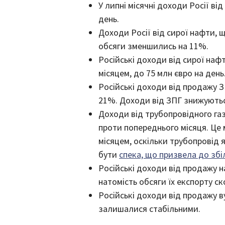
У липні місячні доходи Росії в
день.
Доходи Росії від сирої нафти, щ
обсяги зменшились на 11%.
Російські доходи від сирої наф
місяцем, до 75 млн євро на день
Російські доходи від продажу З
21%. Доходи від ЗПГ знижуютьс
Доходи від трубопровідного газ
проти попереднього місяця. Це
місяцем, оскільки трубопровід 
бути
спека, що призвела до зб
Російські доходи від продажу 
натомість обсяги їх експорту с
Російські доходи від продажу в
залишалися стабільними.