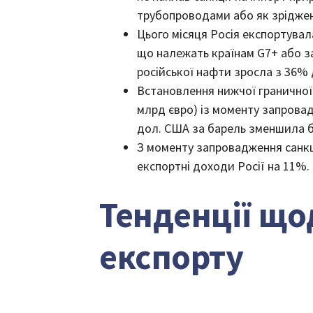
трубопроводами або як зріджен
Цього місяця Росія експортува
що належать країнам G7+ або зас
російської нафти зросла з 36%
Встановлення нижчої граничної 
млрд євро) із моменту запровадж
дол. США за барель зменшила б 
З моменту запровадження санкц
експортні доходи Росії на 11%.
Тенденції що
експорту