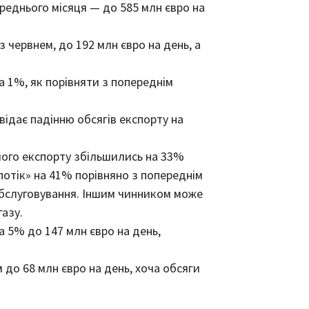
ереднього місяця — до 585 млн євро на
 червнем, до 192 млн євро на день, а
а 1%, як порівняти з попереднім
відає падінню обсягів експорту на
 його експорту збільшились на 33%
отік» на 41% порівняно з попереднім
обслуговування. Іншим чинником може
газу.
 5% до 147 млн євро на день,
 до 68 млн євро на день, хоча обсяги