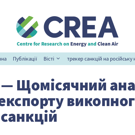
вна
Публікації
Вісті
трекер санкцій на російську
 — Щомісячний ана
 експорту викопног
 санкцій