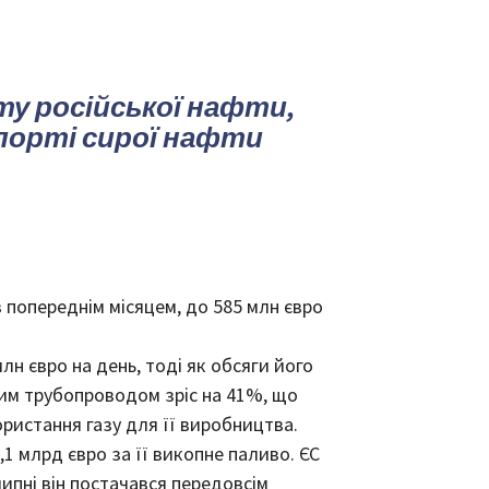
рту російської нафти,
порті сирої нафти
з попереднім місяцем, до 585 млн євро
лн євро на день, тоді як обсяги його
цим трубопроводом зріс на 41%, що
ристання газу для її виробництва.
1 млрд євро за її викопне паливо. ЄС
липні він постачався передовсім