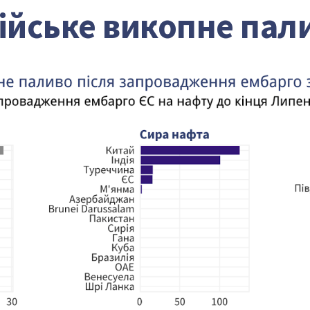
сійське викопне пал