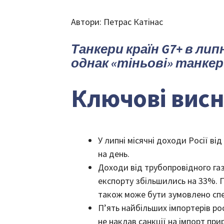
Автори: Петрас Катінас
Танкери країн G7+ в ли
однак «тіньові» танке
Ключові вис
У липні місячні доходи Росії в
на день.
Доходи від трубопровідного газ
експорту збільшились на 33%. 
також може бути зумовлено спе
П’ять найбільших імпортерів ро
не наклав санкції на імпорт при