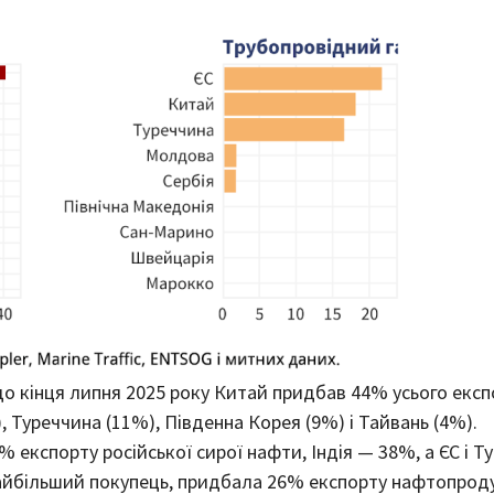
 до кінця липня 2025 року Китай придбав 44% усього експо
, Туреччина (11%), Південна Корея (9%) і Тайвань (4%).
 експорту російської сирої нафти, Індія — 38%, а ЄС і Т
йбільший покупець, придбала 26% експорту нафтопродукт