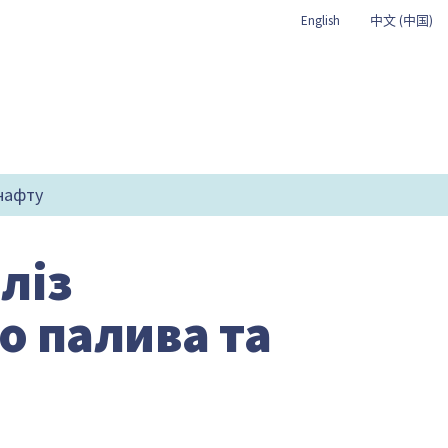
English
中文 (中国)
 нафту
ліз
о палива та