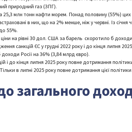
ий природний газ (ЗПГ).
ла 25,3 млн тонн нафти морем. Понад половину (55%) ци
траховані в них, що на 2% менше, ніж у червні. Із січня 
 до 55%.
ціни на рівні 30 дол. США за барель скоротило б доходи
ення санкцій ЄС у грудні 2022 року і до кінця липня 2025 
доходи Росії на 36% (3,84 млрд євро).
ій і до кінця липня 2025 року повне дотримання політи
 Тільки в липні 2025 року повне дотримання цієї політик
до загального доход