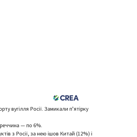
рту вугілля Росії. Замикали п’ятірку
уреччина — по 6%.
ів з Росії, за нею ішов Китай (12%) і