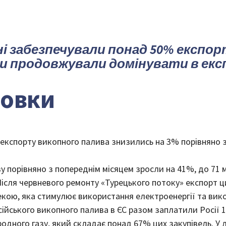
пні забезпечували понад 50% експо
ри продовжували домінувати в екс
новки
ід експорту викопного палива знизились на 3% порівняно 
у порівняно з попереднім місяцем зросли на 41%, до 71 м
Після червневого ремонту «Турецького потоку» експорт 
кою, яка стимулює використання електроенергії та вико
сійського викопного палива в ЄС разом заплатили Росії 1,
родного газу, який складає понад 67% цих закупівель. У 