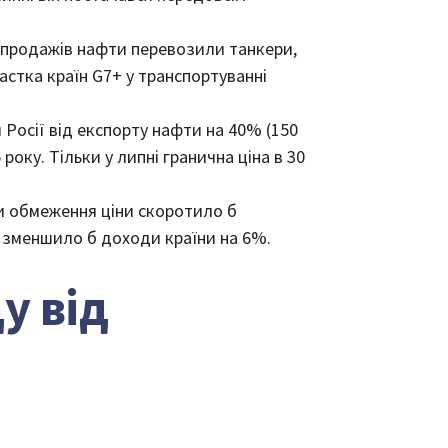
х продажів нафти перевозили танкери,
частка країн G7+ у транспортуванні
 Росії від експорту нафти на 40% (150
року. Тільки у липні гранична ціна в 30
ки обмеження ціни скоротило б
и зменшило б доходи країни на 6%.
у від