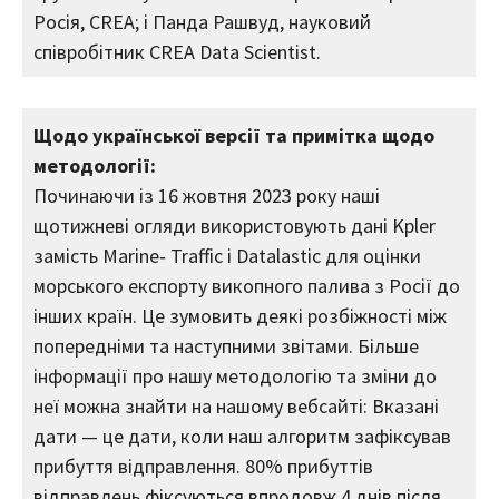
Росія, CREA; і Панда Рашвуд, науковий
співробітник CREA Data Scientist.
Щодо української версії та примітка щодо
методології:
Починаючи із 16 жовтня 2023 року наші
щотижневі огляди використовують дані Kpler
замість Marine‑ Traffic і Datalastic для оцінки
морського експорту викопного палива з Росії до
інших країн. Це зумовить деякі розбіжності між
попередніми та наступними звітами. Більше
інформації про нашу методологію та зміни до
неї можна знайти на нашому вебсайті: Вказані
дати — це дати, коли наш алгоритм зафіксував
прибуття відправлення. 80% прибуттів
відправлень фіксуються впродовж 4 днів після