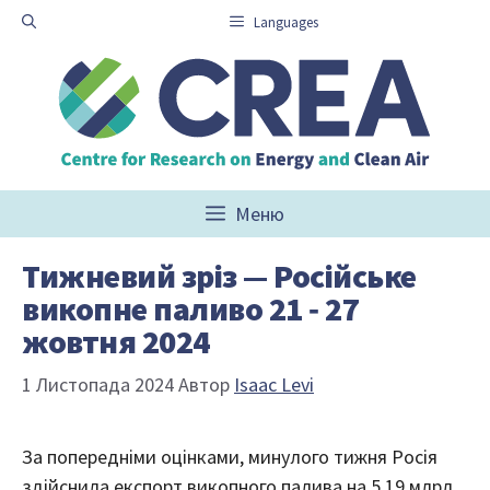
Перейти
Languages
до
вмісту
Меню
Тижневий зріз — Російське
викопне паливо 21 ‑ 27
жовтня 2024
1 Листопада 2024
Автор
Isaac Levi
За попередніми оцінками, минулого тижня Росія
здійснила експорт викопного палива на 5,19 млрд